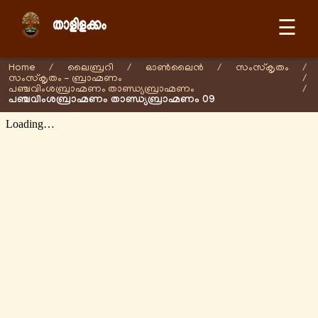
☰
Home
/
ലൈബ്രറി
/
ഓണ്‍ലൈന്‍
/
സംസ്കൃതം
/
സംസ്കൃതം - ബ്രാഹ്മണം
/
പഞ്ചവിംശബ്രാഹ്മണം താണ്ഡ്യബ്രാഹ്മണം
/
പഞ്ചവിംശബ്രാഹ്മണം താണ്ഡ്യബ്രാഹ്മണം 09