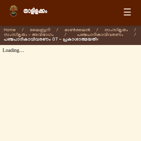
☰
Home
/
ലൈബ്രറി
/
ഓണ്‍ലൈന്‍
/
സംസ്കൃതം
/
സംസ്കൃതം - അവിഭാഗം
/
പഞ്ചപാദികാവിവരണം
/
പഞ്ചപാദികാവിവരണം 07 - പ്രകാശാത്മയതിഃ