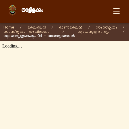
☰
Home
/
ലൈബ്രറി
/
ഓണ്‍ലൈന്‍
/
സംസ്കൃതം
/
സംസ്കൃതം - അവിഭാഗം
/
ന്യായസൂത്രഭാഷ്യം
/
ന്യായസൂത്രഭാഷ്യം 04 - വാത്സ്യായനന്‍