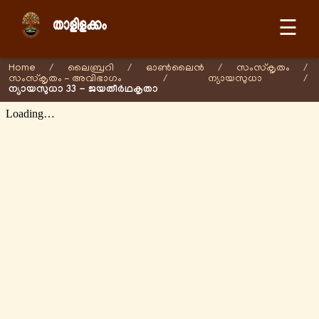
☰
Home
/
ലൈബ്രറി
/
ഓണ്‍ലൈന്‍
/
സംസ്കൃതം
/
സംസ്കൃതം - അവിഭാഗം
/
ന്യായസുധാ
/
ന്യായസുധാ 33 - ജയതീർഥകൃതാ