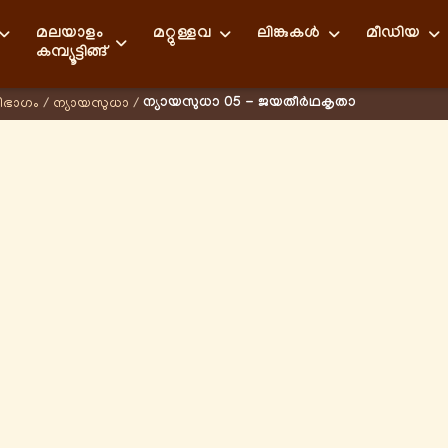
മലയാളം
മറ്റുള്ളവ
ലിങ്കുകള്‍
മീഡിയ
കമ്പ്യൂട്ടിങ്ങ്
ന്യായസുധാ 05 - ജയതീർഥകൃതാ
ിഭാഗം
/
ന്യായസുധാ
/