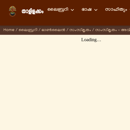
ലൈബ്രറി
ഭാഷ
സാഹിത്യം
Home
/
ലൈബ്രറി
/
ഓണ്‍ലൈന്‍
/
സംസ്കൃതം
/
സംസ്കൃതം - അവ