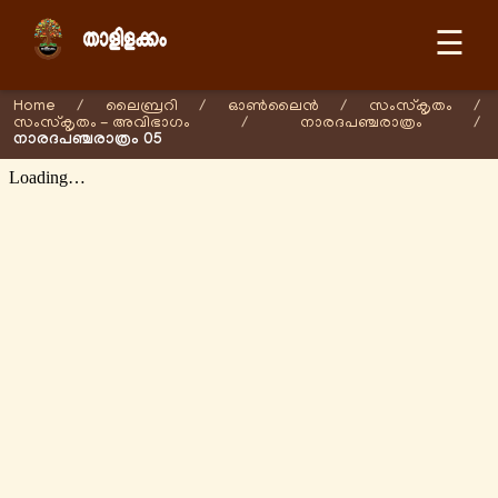
☰
Home
/
ലൈബ്രറി
/
ഓണ്‍ലൈന്‍
/
സംസ്കൃതം
/
സംസ്കൃതം - അവിഭാഗം
/
നാരദപഞ്ചരാത്രം
/
നാരദപഞ്ചരാത്രം 05