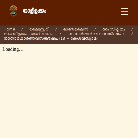
☰
Home
/
ലൈബ്രറി
/
ഓണ്‍ലൈന്‍
/
സംസ്കൃതം
/
സംസ്കൃതം - അവിഭാഗം
/
നാനാർഥാർണവസങ്ക്ഷേപഃ
/
നാനാർഥാർണവസങ്ക്ഷേപഃ 19 - കേശവസ്വാമി