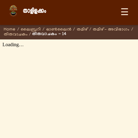
☰
Home
/
ലൈബ്രറി
/
ഓണ്‍ലൈന്‍
/
തമിഴ്
/
തമിഴ് - അവിഭാഗം
/
തിരുവാചകം - 14
തിരുവാചകം
/