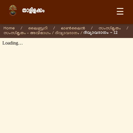
☰
Home
/
ലൈബ്രറി
/
ഓണ്‍ലൈന്‍
/
സംസ്കൃതം
/
ദിവ്യാവദാനം - 12
സംസ്കൃതം - അവിഭാഗം
/
ദിവ്യാവദാനം
/