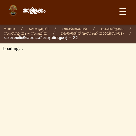
☰
Home
/
ലൈബ്രറി
/
ഓണ്‍ലൈന്‍
/
സംസ്കൃതം
/
സംസ്കൃതം - സംഹിത
/
തൈത്തിരീയസംഹിതാ(വിസ്വരഃ)
/
തൈത്തിരീയസംഹിതാ(വിസ്വരഃ) - 22