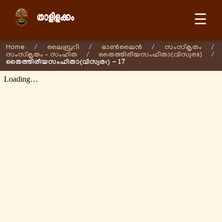
☰
Home
/
ലൈബ്രറി
/
ഓണ്‍ലൈന്‍
/
സംസ്കൃതം
/
സംസ്കൃതം - സംഹിത
/
തൈത്തിരീയസംഹിതാ(വിസ്വരഃ)
/
തൈത്തിരീയസംഹിതാ(വിസ്വരഃ) - 17