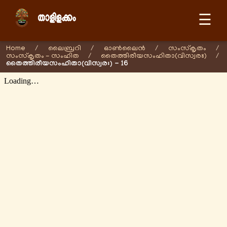
☰
Home
/
ലൈബ്രറി
/
ഓണ്‍ലൈന്‍
/
സംസ്കൃതം
/
സംസ്കൃതം - സംഹിത
/
തൈത്തിരീയസംഹിതാ(വിസ്വരഃ)
/
തൈത്തിരീയസംഹിതാ(വിസ്വരഃ) - 16