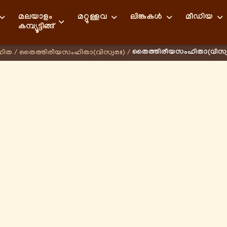
മലയാളം
മറ്റുള്ളവ
ലിങ്കുകള്‍
മീഡിയ
കമ്പ്യൂട്ടിങ്ങ്
തൈത്തിരീയസംഹിതാ(വിസ്വര
ഹിത
/
തൈത്തിരീയസംഹിതാ(വിസ്വരഃ)
/