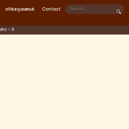
നിർദ്ദേശങ്ങൾ
Contact
🔍
ഃ) - 11