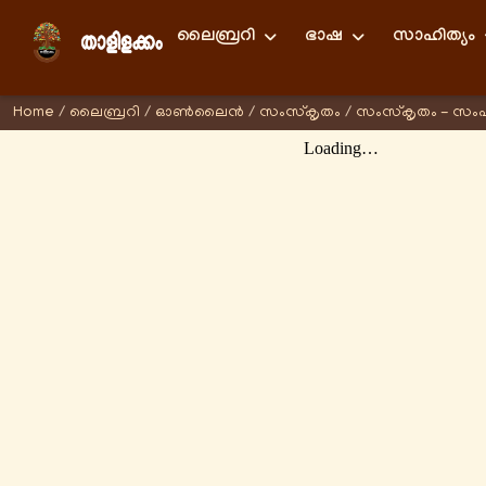
ലൈബ്രറി
ഭാഷ
സാഹിത്യം
Home
/
ലൈബ്രറി
/
ഓണ്‍ലൈന്‍
/
സംസ്കൃതം
/
സംസ്കൃതം - സം