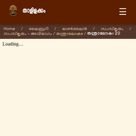
☰
Home
/
ലൈബ്രറി
/
ഓണ്‍ലൈന്‍
/
സംസ്കൃതം
/
തന്ത്രാലോകഃ 20
സംസ്കൃതം - അവിഭാഗം
/
തന്ത്രാലോകഃ
/