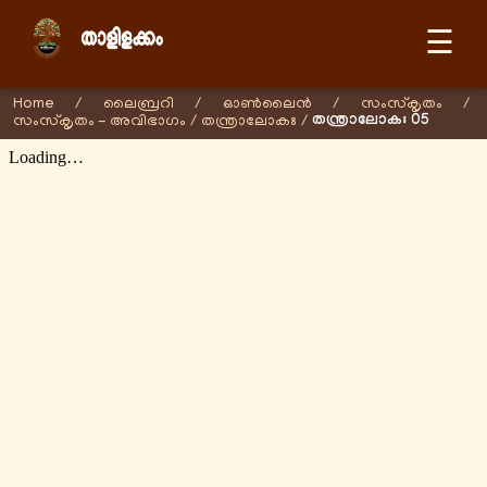
☰
Home
/
ലൈബ്രറി
/
ഓണ്‍ലൈന്‍
/
സംസ്കൃതം
/
തന്ത്രാലോകഃ 05
സംസ്കൃതം - അവിഭാഗം
/
തന്ത്രാലോകഃ
/