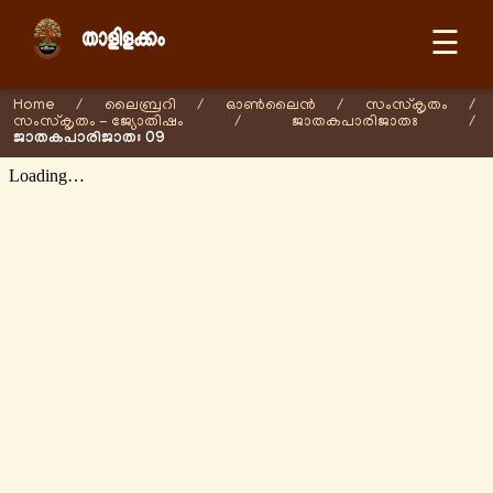
☰
Home
/
ലൈബ്രറി
/
ഓണ്‍ലൈന്‍
/
സംസ്കൃതം
/
സംസ്കൃതം - ജ്യോതിഷം
/
ജാതകപാരിജാതഃ
/
ജാതകപാരിജാതഃ 09