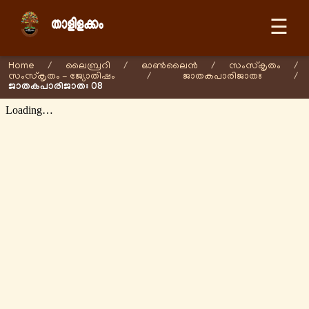
☰
Home
/
ലൈബ്രറി
/
ഓണ്‍ലൈന്‍
/
സംസ്കൃതം
/
സംസ്കൃതം - ജ്യോതിഷം
/
ജാതകപാരിജാതഃ
/
ജാതകപാരിജാതഃ 08