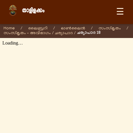
☰
Home
/
ലൈബ്രറി
/
ഓണ്‍ലൈന്‍
/
സംസ്കൃതം
/
ചര്യാപാദ 18
സംസ്കൃതം - അവിഭാഗം
/
ചര്യാപാദ
/