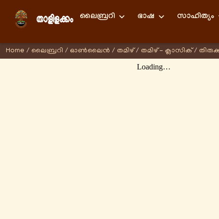
ലൈബ്രറി
ഭാഷ
സാഹിത്യം
Home
/
ലൈബ്രറി
/
ഓണ്‍ലൈന്‍
/
തമിഴ്
/
തമിഴ് - ക്ലാസിക്
/
തിരുക