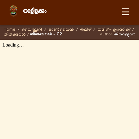
☰
Home
/
ലൈബ്രറി
/
ഓണ്‍ലൈന്‍
/
തമിഴ്
/
തമിഴ് - ക്ലാസിക്
/
തിരുക്കുറൾ – 02
തിരുക്കുറൾ
/
Author:
തിരുവള്ളുവർ