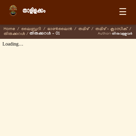
☰
Home
/
ലൈബ്രറി
/
ഓണ്‍ലൈന്‍
/
തമിഴ്
/
തമിഴ് - ക്ലാസിക്
/
തിരുക്കുറൾ – 01
തിരുക്കുറൾ
/
Author:
തിരുവള്ളുവർ