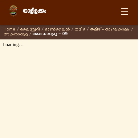
☰
Home
/
ലൈബ്രറി
/
ഓണ്‍ലൈന്‍
/
തമിഴ്
/
തമിഴ് - സംഘകാലം
/
അകനാനൂറു - 09
അകനാനൂറു
/