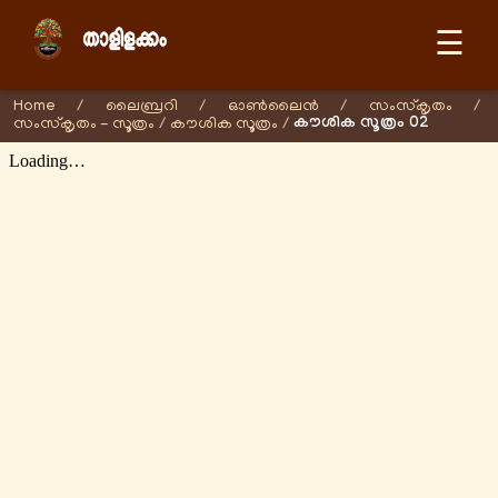
☰
Home
/
ലൈബ്രറി
/
ഓണ്‍ലൈന്‍
/
സംസ്കൃതം
/
കൗശിക സൂത്രം 02
സംസ്കൃതം - സൂത്രം
/
കൗശിക സൂത്രം
/