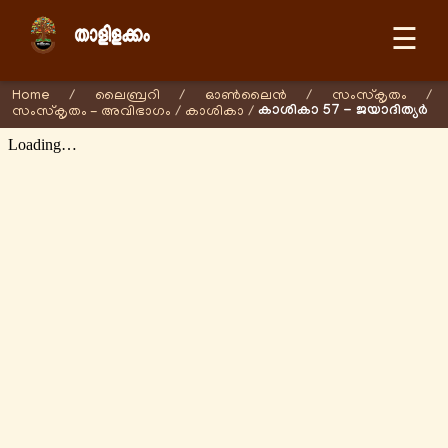
☰
Home
/
ലൈബ്രറി
/
ഓണ്‍ലൈന്‍
/
സംസ്കൃതം
/
കാശികാ 57 - ജയാദിത്യര്‍
സംസ്കൃതം - അവിഭാഗം
/
കാശികാ
/