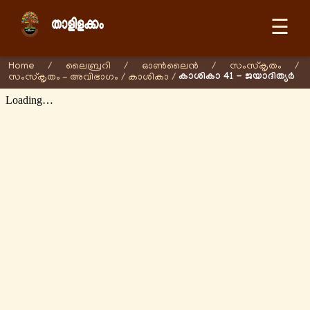
☰
Home
/
ലൈബ്രറി
/
ഓണ്‍ലൈന്‍
/
സംസ്കൃതം
/
കാശികാ 41 - ജയാദിത്യര്‍
സംസ്കൃതം - അവിഭാഗം
/
കാശികാ
/