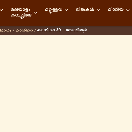
മലയാളം
മറ്റുള്ളവ
ലിങ്കുകള്‍
മീഡിയ
കമ്പ്യൂട്ടിങ്ങ്
കാശികാ 39 - ജയാദിത്യര്‍
ിഭാഗം
/
കാശികാ
/