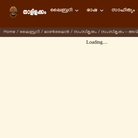
ലൈബ്രറി
ഭാഷ
സാഹിത്യം
Home
/
ലൈബ്രറി
/
ഓണ്‍ലൈന്‍
/
സംസ്കൃതം
/
സംസ്കൃതം - അവ