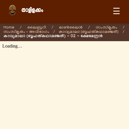
☰
Home
/
ലൈബ്രറി
/
ഓണ്‍ലൈന്‍
/
സംസ്കൃതം
/
സംസ്കൃതം - അവിഭാഗം
/
കാവ്യമാലാ (ബൃഹത്കഥാമഞ്ജരീ)
/
കാവ്യമാലാ (ബൃഹത്കഥാമഞ്ജരീ) - 02 - ക്ഷേമേന്ദ്രന്‍