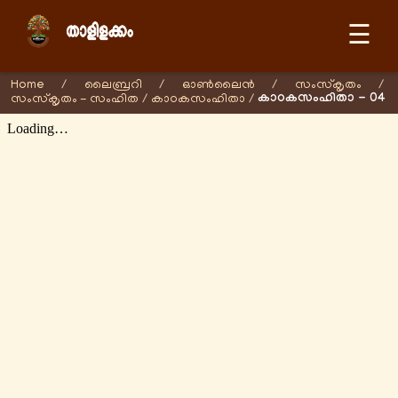
☰
Home
/
ലൈബ്രറി
/
ഓണ്‍ലൈന്‍
/
സംസ്കൃതം
/
കാഠകസംഹിതാ - 04
സംസ്കൃതം - സംഹിത
/
കാഠകസംഹിതാ
/