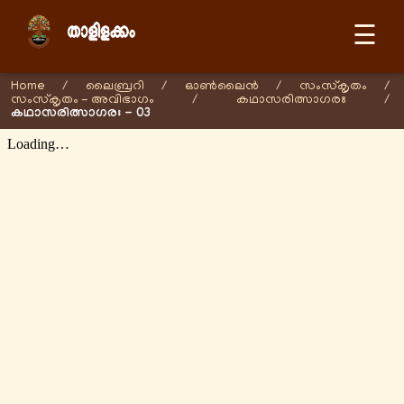
☰
Home
/
ലൈബ്രറി
/
ഓണ്‍ലൈന്‍
/
സംസ്കൃതം
/
സംസ്കൃതം - അവിഭാഗം
/
കഥാസരിത്സാഗരഃ
/
കഥാസരിത്സാഗരഃ - 03