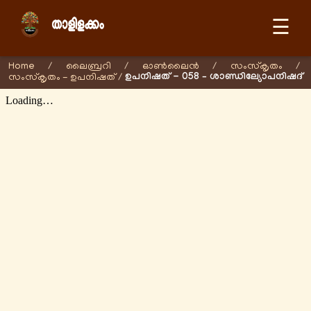
☰
Home
/
ലൈബ്രറി
/
ഓണ്‍ലൈന്‍
/
സംസ്കൃതം
/
ഉപനിഷത് - 058 – ശാണ്ഡില്യോപനിഷദ്
സംസ്കൃതം - ഉപനിഷത്
/