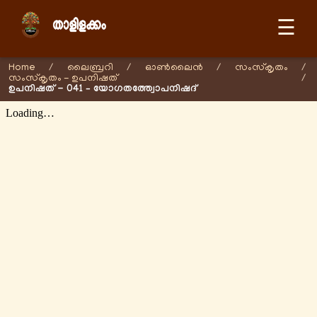
☰
Home
/
ലൈബ്രറി
/
ഓണ്‍ലൈന്‍
/
സംസ്കൃതം
/
സംസ്കൃതം - ഉപനിഷത്
/
ഉപനിഷത് - 041 – യോഗതത്ത്വോപനിഷദ്