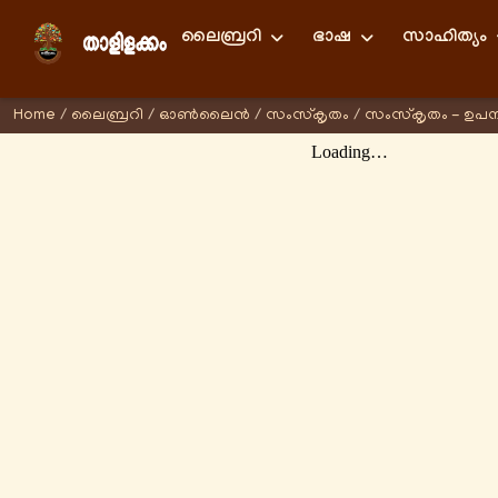
ലൈബ്രറി
ഭാഷ
സാഹിത്യം
Home
/
ലൈബ്രറി
/
ഓണ്‍ലൈന്‍
/
സംസ്കൃതം
/
സംസ്കൃതം - ഉപന