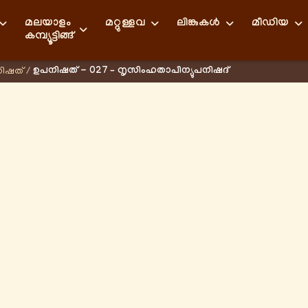
മലയാളം
മറ്റുള്ളവ
ലിങ്കുകള്‍
മീഡിയ
കമ്പ്യൂട്ടിങ്ങ്
ഉപനിഷത് - 027 – നൃസിംഹതാപിന്യുപനിഷദ്
ിഷത്
/