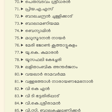
പെരുമ്പടവം ശ്രീധരൻ
പ്രിയ.എ.എസ്
ബാലചന്ദ്രൻ ചുള്ളിക്കാട്
ബാലാമണിയമ്മ
ബെന്യാമിൻ
മധുസൂദനൻ നായർ
മേരി ജോൺ കൂത്താട്ടുകുളം
യു.കെ. കുമാരൻ
യൂസഫലി കേച്ചേരി
ലളിതാംബിക അന്തര്‍ജനം
വയലാർ രാമവർമ്മ
വള്ളത്തോൾ നാരായണമേനോൻ
വി കെ എന്‍
വി ടി ഭട്ടതിരിപ്പാട്‌
വി.കെ.ശ്രീരാമൻ
വി.സി. ബാലകൃഷ്ണപ്പണിക്കർ