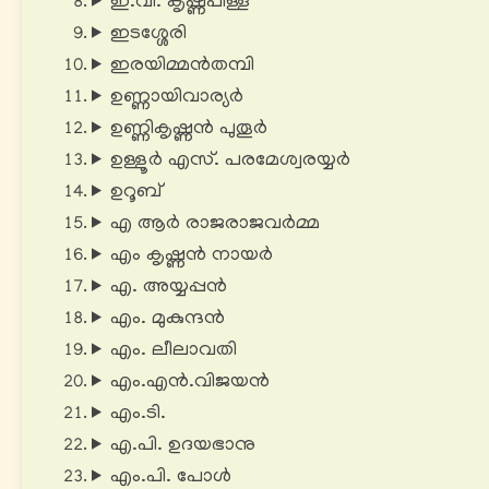
ഇ.വി. കൃഷ്ണപിള്ള
ഇടശ്ശേരി
ഇരയിമ്മന്‍തമ്പി
ഉണ്ണായിവാര്യര്‍
ഉണ്ണികൃഷ്ണന്‍ പുതൂര്‍
ഉള്ളൂർ എസ്. പരമേശ്വരയ്യർ
ഉറൂബ്
എ ആര്‍ രാജരാജവര്‍മ്മ
എം കൃഷ്ണന്‍ നായര്‍
എ. അയ്യപ്പൻ
എം. മുകുന്ദൻ
എം. ലീലാവതി
എം.എന്‍.വിജയന്‍
എം.ടി.
എ.പി. ഉദയഭാനു
എം.പി. പോൾ