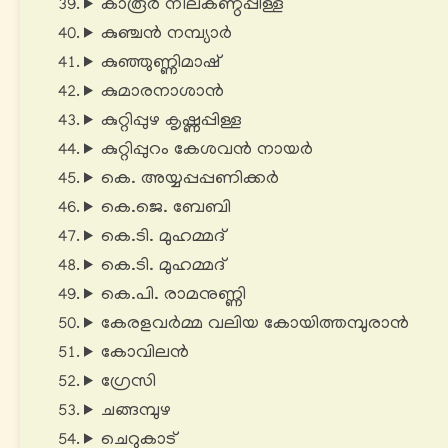
കാരൂർ നീലകണ്ഠപ്പിള്ള
കുഞ്ചൻ നമ്പ്യാർ
കുഞ്ഞുണ്ണിമാഷ്
കുമാരനാശാൻ
കുറ്റിപ്പുഴ കൃഷ്ണപ്പിള്ള
കുറ്റിപ്പുറം കേശവൻ നായർ
കെ. അയ്യപ്പപ്പണിക്കർ
കെ.ജെ. ബേബി
കെ.ടി. മുഹമ്മദ്
കെ.ടി. മുഹമ്മദ്
കെ.പി. രാമനുണ്ണി
കേരളവർമ്മ വലിയ കോയിത്തമ്പുരാൻ
കോവിലൻ
ഗ്രേസി
ചങ്ങമ്പുഴ
ചെറുകാട്