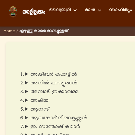
ലൈബ്രറി
ഭാഷ
സാഹിത്യം
എഴുത്തുകാരെക്കുറിച്ചുള്ളത്
Home
/
അക്‌ബർ കക്കട്ടിൽ
അനിൽ പനച്ചൂരാൻ
അമ്പാടി ഇക്കാവമ്മ
അഷിത
ആനന്ദ്
ആലങ്കോട് ലീലാകൃഷ്ണൻ
ഇ. സന്തോഷ് കുമാർ