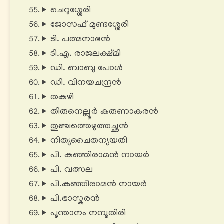
ചെറുശ്ശേരി
ജോസഫ് മുണ്ടശ്ശേരി
ടി. പത്മനാഭൻ
ടി.എ. രാജലക്ഷ്മി
ഡി. ബാബു പോൾ
ഡി. വിനയചന്ദ്രൻ
തകഴി
തിരുനെല്ലൂര്‍ കരുണാകരന്‍
തുഞ്ചത്തെഴുത്തച്ഛന്‍
നിത്യചൈതന്യയതി
പി. കുഞ്ഞിരാമൻ നായർ
പി. വത്സല
പി.കുഞ്ഞിരാമൻ നായർ
പി.ഭാസ്കരൻ
പൂന്താനം നമ്പൂതിരി