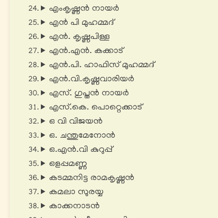
എംകൃഷ്ണന്‍ നായര്‍
എൻ പി മുഹമ്മദ്‌
എൻ. കൃഷ്ണപിള്ള
എൻ.എൻ. കക്കാട്
എൻ.പി. ഹാഫിസ് മുഹമ്മദ്
എന്‍.വി.കൃഷ്ണവാരിയര്‍
എസ്. ഗുപ്തൻ നായർ
എസ്.കെ. പൊറ്റെക്കാട്
ഒ വി വിജയന്‍
ഒ. ചന്തുമേനോൻ
ഒ.എന്‍.വി കുറുപ്പ്
ഒളപ്പമണ്ണ
കടമ്മനിട്ട രാമകൃഷ്ണൻ
കമലാ സുരയ്യ
കാക്കനാടന്‍