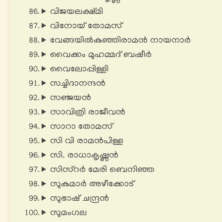
വിജയലക്ഷ്മി
വിനോയ് തോമസ്
വേങ്ങയിൽകുഞ്ഞിരാമൻ നായനാർ
വൈക്കം മുഹമ്മദ് ബഷീര്‍
വൈലോപ്പിള്ളി
സച്ചിദാനന്ദൻ
സഞ്ജയൻ
സാവിത്രി രാജീവൻ
സാറാ തോമസ്
സി വി രാമന്‍പിള്ള
സി. രാധാകൃഷ്ണൻ
സിസ്റര്‍ മേരി ബെനിഞ്ഞ
സുകുമാർ അഴീക്കോട്
സുഭാഷ് ചന്ദ്രൻ
സുമംഗല