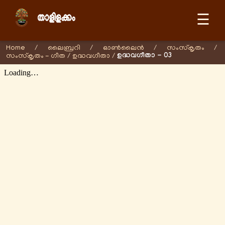
☰
Home
/
ലൈബ്രറി
/
ഓണ്‍ലൈന്‍
/
സംസ്കൃതം
/
ഉദ്ധവഗീതാ - 03
സംസ്കൃതം - ഗീത
/
ഉദ്ധവഗീതാ
/