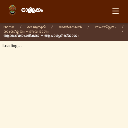
☰
Home
/
ലൈബ്രറി
/
ഓണ്‍ലൈന്‍
/
സംസ്കൃതം
/
സംസ്കൃതം - അവിഭാഗം
/
ആലംബനപരീക്ഷാ - ആചാര്യദിങ്നാഗഃ