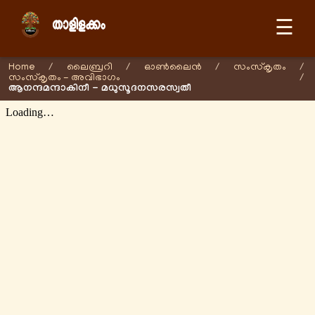
☰
Home
/
ലൈബ്രറി
/
ഓണ്‍ലൈന്‍
/
സംസ്കൃതം
/
സംസ്കൃതം - അവിഭാഗം
/
ആനന്ദമന്ദാകിനീ - മധുസൂദനസരസ്വതീ