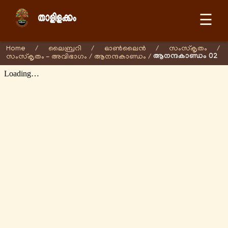
☰
Home
/
ലൈബ്രറി
/
ഓണ്‍ലൈന്‍
/
സംസ്കൃതം
/
ആനന്ദകാണ്ഡം 02
സംസ്കൃതം - അവിഭാഗം
/
ആനന്ദകാണ്ഡം
/