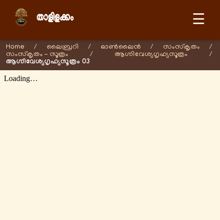
☰
Home
/
ലൈബ്രറി
/
ഓണ്‍ലൈന്‍
/
സംസ്കൃതം
/
സംസ്കൃതം - സൂത്രം
/
ആഗ്നിവേശ്യഗൃഹ്യസൂത്രം
/
ആഗ്നിവേശ്യഗൃഹ്യസൂത്രം 03