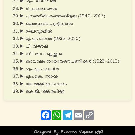
എം. ലീലാവതി
ടി. പത്മനാഭൻ
പുനത്തിൽ കുഞ്ഞബ്ദുള്ള (1940-2017)
പെരുമ്പടവം ശ്രീധരൻ
ബെന്യാമിൻ
യു.എ. ഖാദർ (1935-2020)
പി. വത്സല
സി. രാധാകൃഷ്ണൻ
കാവാലം നാരായണപ്പണിക്കർ (1928-2016)
എം.എം. ബഷീർ
എം.കെ. സാനു
ജോർജ്ജ് ഇരുമ്പയം
കെ.ജി. ശങ്കരപ്പിള്ള
Facebook
WhatsApp
Telegram
Email
Copy
Link
!Designed By Praveen Varma MK!