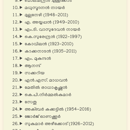
ബാലചന്ദ്രൻ ചുള്ളിക്കാട്
മധുസൂദനൻ നായർ
മുല്ലനേഴി (1948-2011)
എ. അയ്യപ്പൻ (1949-2010)
എം.ടി. വാസുദേവൻ നായർ
കെ.സുരേന്ദ്രൻ (1922-1997)
കോവിലൻ (1923-2010)
കാക്കനാടൻ (1935-2011)
എം. മുകുന്ദൻ
ആനന്ദ്‌
സക്കറിയ
എൻ.എസ്‌. മാധവൻ
മേതിൽ രാധാകൃഷ്ണൻ
കെ.പി.നിർമ്മൽകുമാർ
സേതു
അക്ബർ കക്കട്ടിൽ (1954-2016)
ജോർജ് ഓണക്കൂർ
സുകുമാർ അഴീക്കോട് (1926-2012)