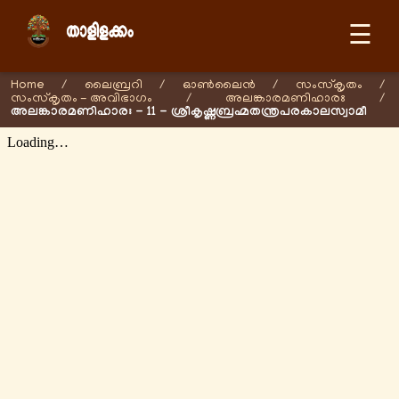
☰
Home
/
ലൈബ്രറി
/
ഓണ്‍ലൈന്‍
/
സംസ്കൃതം
/
സംസ്കൃതം - അവിഭാഗം
/
അലങ്കാരമണിഹാരഃ
/
അലങ്കാരമണിഹാരഃ - 11 - ശ്രീകൃഷ്ണബ്രഹ്മതന്ത്രപരകാലസ്വാമീ