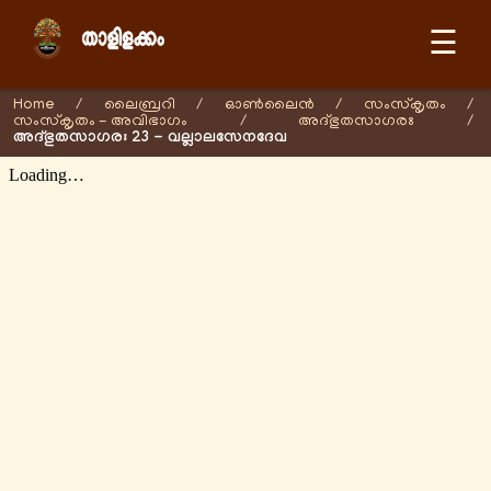
☰
Home
/
ലൈബ്രറി
/
ഓണ്‍ലൈന്‍
/
സംസ്കൃതം
/
സംസ്കൃതം - അവിഭാഗം
/
അദ്ഭുതസാഗരഃ
/
അദ്ഭുതസാഗരഃ 23 - വല്ലാലസേനദേവ