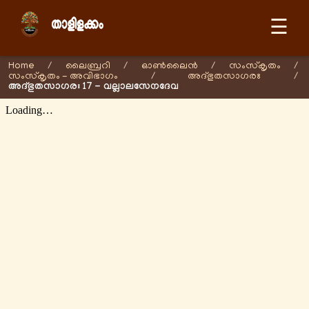
☰
Home
/
ലൈബ്രറി
/
ഓണ്‍ലൈന്‍
/
സംസ്കൃതം
/
സംസ്കൃതം - അവിഭാഗം
/
അദ്ഭുതസാഗരഃ
/
അദ്ഭുതസാഗരഃ 17 - വല്ലാലസേനദേവ