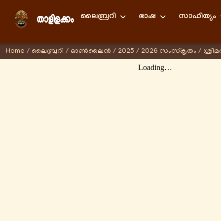
ലൈബ്രറി
ഭാഷ
സാഹിത്യം
Home
/
ലൈബ്രറി
/
ഓണ്‍ലൈന്‍
/
2025
/
2026 സംസ്കൃതം
/
ശ്രീ