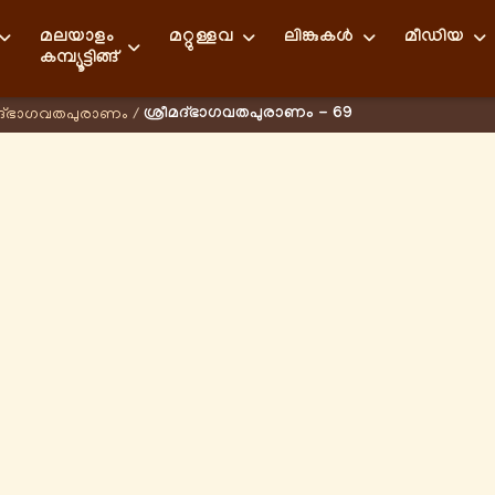
മലയാളം
മറ്റുള്ളവ
ലിങ്കുകള്‍
മീഡിയ
കമ്പ്യൂട്ടിങ്ങ്
ശ്രീമദ്ഭാഗവതപുരാണം - 69
മദ്ഭാഗവതപുരാണം
/