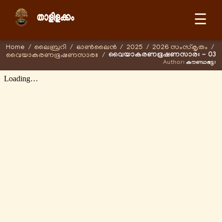
☰
Home
/
ലൈബ്രറി
/
ഓണ്‍ലൈന്‍
/
2025
/
2026 സംസ്കൃതം
/
വൈയാകരണഭൂഷണസാരഃ - 03
വൈയാകരണഭൂഷണസാരഃ
/
Author:
കൗണ്ഡഭട്ടഃ