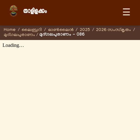
☰
Home
/
ലൈബ്രറി
/
ഓണ്‍ലൈന്‍
/
2025
/
2026 സംസ്കൃതം
/
മുദ്ഗലപുരാണം - 086
മുദ്ഗലപുരാണം
/