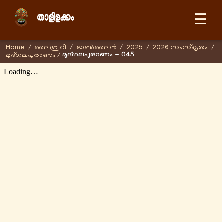
☰
Home
/
ലൈബ്രറി
/
ഓണ്‍ലൈന്‍
/
2025
/
2026 സംസ്കൃതം
/
മുദ്ഗലപുരാണം - 045
മുദ്ഗലപുരാണം
/