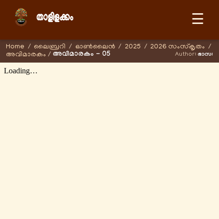
☰
Home
/
ലൈബ്രറി
/
ഓണ്‍ലൈന്‍
/
2025
/
2026 സംസ്കൃതം
/
അവിമാരകം - 05
അവിമാരകം
/
Author:
ഭാസഃ