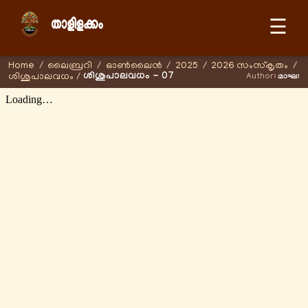
☰
Home
/
ലൈബ്രറി
/
ഓണ്‍ലൈന്‍
/
2025
/
2026 സംസ്കൃതം
/
ശിശുപാലവധം - 07
ശിശുപാലവധം
/
Author:
മാഘഃ