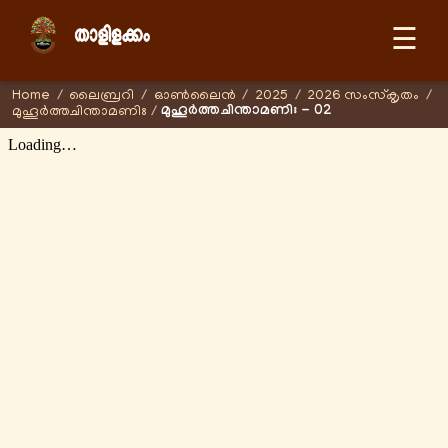
☰
Home
/
ലൈബ്രറി
/
ഓണ്‍ലൈന്‍
/
2025
/
2026 സംസ്കൃതം
/
മുഹൂർത്തചിന്താമണിഃ - 02
മുഹൂർത്തചിന്താമണിഃ
/