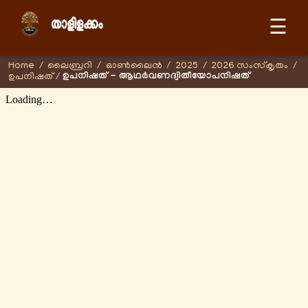
☰
Home
/
ലൈബ്രറി
/
ഓണ്‍ലൈന്‍
/
2025
/
2026 സംസ്കൃതം
/
ഉപനിഷത് - ആഥർവണദ്വിതീയോപനിഷത്
ഉപനിഷത്
/